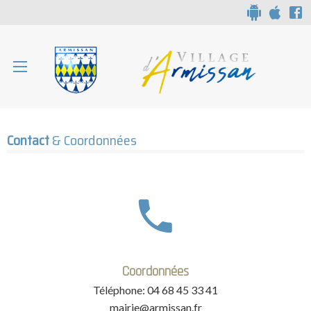
Aparté haute
Liens
Contact
En-tête
Contact
& Coordonnées
Coordonnées
Téléphone: 04 68 45 33 41
mairie@armissan.fr