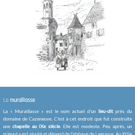
La
muraillasse
La « Muraillasse » est le nom actuel d'un
lieu-dit
près du
domaine de Cazeneuve. C'est à cet endroit que fut construite
une
chapelle au IXe siècle
. Elle est modeste. Peu après, un
prieuré y est ajouté et dépend de l'abbaye de Lagrasse. Au XIIIe