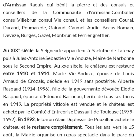
d'Armissan Raouls qui bénit la pierre et des consuls et
conseillers de la Communauté d'Armissan:Comballer
consul,Villebrun consul Vie consul, et les conseillers Coural,
Durand, Poumarede, Gairaud, Caumel, Audie, Becus Romain,
Deveze, Burges, Gazel, Monbrun et Ferrier greffier.
Au XIX"
siècle
, la Seigneurie appartient à Yacinthe de Latenay
puis à Jules-Antoine Sebastien Vie Anduze, Maire de Narbonne
sous le Second Empire. Au xxe siècle, le château est restauré
entre 1910 et 1914
. Marie Vie-Anduze, épouse de Louis
Arnaud de Crozals, décède en 1949 sans postérité. Alberte
Raspaud (1914-1996), fille de la gouvernante dévouée Elodie
Raspaud, épouse d'Edouard Barincou, hérite de tous ses biens
en 1949. La propriété viticole est vendue et le château est
acheté par le Comité d'Entreprise Dassault de Toulouse (1979-
1992).
En 1992
, le baron Alain Duplessis de Pouzilhac achète le
château et le
restaure complètement
. Tous les ans, vers le 15
août, la Mairie organise un repas spectacle dans le parc du