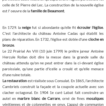
celle de St Pierre del Lec. La construction de la nouvelle église
est l' oeuvre de la
famille de Beaumont
.
En 1729. la
neige
fut si abondante qu'elle fit
écrouler l'église
.
C'est l'architecte du château Antoine Cadas qui établit les
plans de réparation. En 1732, l'église est dotée d'une
cloche en
bronze
.
Le 22 Prairial An VIII (10 juin 1799) le prêtre jureur Antoine
Hercule Rollan doit dire la messe dans la grande salle du
château attendu qu'on ne peut entrer dans la ci-devant église
paroissiale, qu'une partie d'icelle a croulé et qu'elle menace
d'une ruine totale.
La restauration
est réalisée sous Consulat. En 1865, l'architecte
Cambriels construit la façade et la coupole actuelle avec son
clacher octagonal. En 1904 1e curé Labat fait construire un
autel en
marbre blanc de Carrare
, orné de fines
mosaïques
vénitiennes et de colonnettes en onyx. L'appui de communion