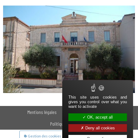
This site uses cookies and
gives you control over what you
want to activate
Navigation secondaire
Pied de page
Mentions légales
Politique de confidentialité
OK, accept all
Politique des cookies
Deny all cookies
Aparté basse
Gestion des cookies
Plan du site
Haut