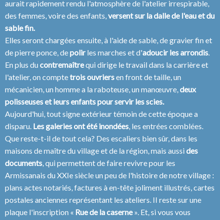
aurait rapidement rendu l'atmosphère de l'atelier irrespirable,
des femmes, voire des enfants,
versent sur la dalle de l'eau et du
sable fin.
Elles seront chargées ensuite, à l'aide de sable, de gravier fin et
de pierre ponce, de
polir
les marches et d'
adoucir les arrondis
.
En plus du
contremaître
qui dirige le travail dans la carrière et
l'atelier, on compte
trois ouvriers
en front de taille, un
mécanicien, un homme a la raboteuse, un manœuvre,
deux
polisseuses et leurs enfants pour servir les scies.
Aujourd'hui, tout signe extérieur témoin de cette époque a
disparu.
Les galeries ont été inondées
, les entrées comblées.
Que reste-t-il de tout cela? Des escaliers bien sûr, dans les
maisons de maître du village et de la région, mais aussi
des
documents
, qui permettent de faire revivre pour les
Armissanais du XXIe siècle un peu de l'histoire de notre village :
plans actes notariés, factures à en-tête joliment illustrés, cartes
postales anciennes représentant les ateliers. II reste sur une
plaque l'inscription «
Rue de la caserne
». Et, si vous vous