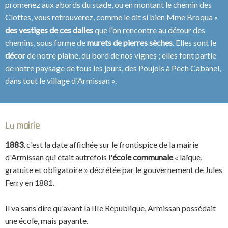
promenez aux abords du stade, ou en montant le chemin des
Clottes, vous retrouverez, comme le dit si bien Mme Broqua «
des vestiges de ces dalles
que l'on rencontre au détour des
chemins, sous forme de
murets de pierres sèches
. Elles sont le
décor
de notre plaine, du bord de nos vignes ; elles font partie
de notre paysage de tous les jours, des Poujols à Pech Cabanel,
dans tout le village d'Armissan ».
La
mairie
1883
, c'est la date affichée sur le frontispice de la mairie
d'Armissan qui était autrefois l'
école communale
« laïque,
gratuite et obligatoire » décrétée par le gouvernement de Jules
Ferry en 1881.
Il va sans dire qu'avant la IIIe République, Armissan possédait
une école, mais payante.