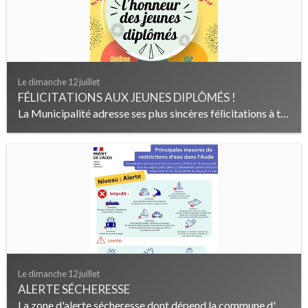
Le dimanche 12 juillet
FÉLICITATIONS AUX JEUNES DIPLÔMÉS !
La Municipalité adresse ses plus sincères félicitations à toutes et tous les jeunes armissannais et armissannaises nouvellement diplômés : Diplôme...
Le dimanche 12 juillet
ALERTE SÉCHERESSE
La zone d'alerte sécheresse dont dépend la commune d'Armissan a été placée en niveau "Alerte". En conséquence, il est interdit : -...