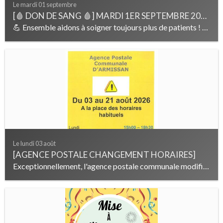
Le mardi 01 septembre
[🩸 DON DE SANG 🩸] MARDI 1ER SEPTEMBRE 2026
💪 Ensemble aidons à soigner toujours plus de patients ! 📌 salle des fêtes 📅 Mardi 1er Septembre 2026 ⌚️de 15h à 19h Vous avez entre 18 et 70 ans, pesez +50kg et...
Le lundi 03 août
[AGENCE POSTALE CHANGEMENT HORAIRES]
Exceptionnellement, l'agence postale communale modifiera ses horaires d'ouverture du 3 au 21 Août 2026.